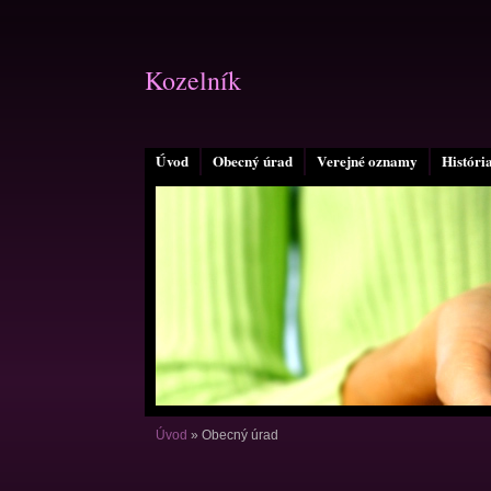
Kozelník
Úvod
Obecný úrad
Verejné oznamy
Históri
Úvod
»
Obecný úrad