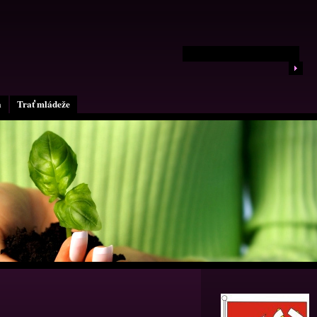
a
Trať mládeže