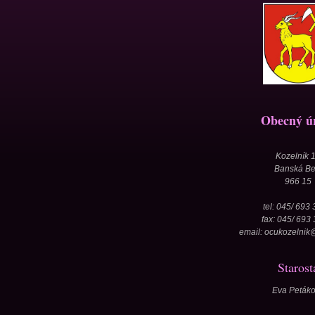
Obecný ú
Kozelník 
Banská Be
966 15
tel: 045/ 693 
fax: 045/ 693
email: ocukozelni
Starost
Eva Peták