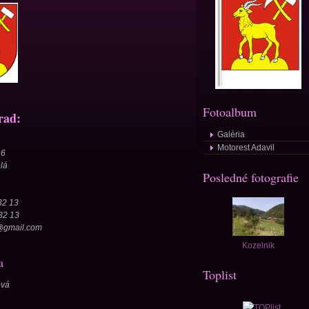
Fotoalbum
rad:
Galéria
Motorest Adavil
16
lá
Posledné fotografie
32 13
 32 13
k@gmail.com
Kozelnik
a
Toplist
ová