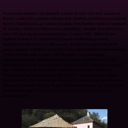
Prvá písomná zmienka o obci Kozelník sa datuje do roku 1424, kedy sa nazývala
Porwba; z roku 1553 je písomne doložený názov Kozelnik, po maďarsky sa nazývala
Kecskés, Zólyomkecskés, po nemecky Koselnik. Obec Kozelník vznikla asi začiatkom
15. storočia v súvislosti so železnorudnou prevádzkou v Breznici. Prvá zmienka je z
roku 1424, kedy patrila panstvu Dobrá Niva. V rokoch 1582 – 1668 bola obec
poplatná Turkom. V 17. storočí banská komora zriadila hutu, pre ktorú
Kozelníčania dodávali drevené uhlie za mzdu. Za slobodné pálenie uhlia platili
panstvu poplatok. Začiatkom 18. storočia roboty nahradzovali peňažitými dávkami.
V roku 1828 obec mala 35 domov a 247 obyvateľov, ktorí sa zaoberali
poľnohospodárstvom, uhliarstvom a prácou v lesoch a podnikoch. Za I. ČSR
obyvatelia pracovali ako lesní robotníci a roľníci. Počas SNP boli pri obci obranné
boje. Neskôr obyvatelia pracovali ako súkromne hospodáriaci roľníci, lesní
robotníci, časť bola zamestnaná pri ČSD, ČSAD a v priemysle Banskej Belej a
Banskej Štiavnice. Do roku 1960 obec patrila pod Zvolenskú župu, okres Banská
Štiavnica, kraj Banská Bystrica. Po roku 1960 patrila pod okres Žiar nad Hronom,
kraj Stredoslovenský. V súčasnosti patrí pod okres Banská Štiavnica, kraj
Banskobystrický.