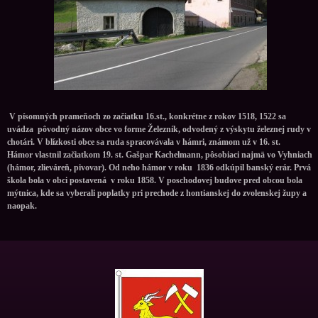
V písomných prameňoch zo začiatku 16.st., konkrétne z rokov 1518, 1522 sa
uvádza pôvodný názov obce vo forme Železník, odvodený z výskytu železnej rudy v
chotári. V blízkosti obce sa ruda spracovávala v hámri, známom už v 16. st.
Hámor vlastnil začiatkom 19. st. Gašpar Kachelmann, pôsobiaci najmä vo Vyhniach
(hámor, zlieváreň, pivovar). Od neho hámor v roku 1836 odkúpil banský erár. Prvá
škola bola v obci postavená v roku 1858. V poschodovej budove pred obcou bola
mýtnica, kde sa vyberali poplatky pri prechode z hontianskej do zvolenskej župy a
naopak.